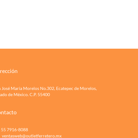
rección
a José María Morelos No.302, Ecatepec de Morelos,
tado de México. C.P. 55400
ntacto
55 7916-8088
ventasweb@outletferretero.mx