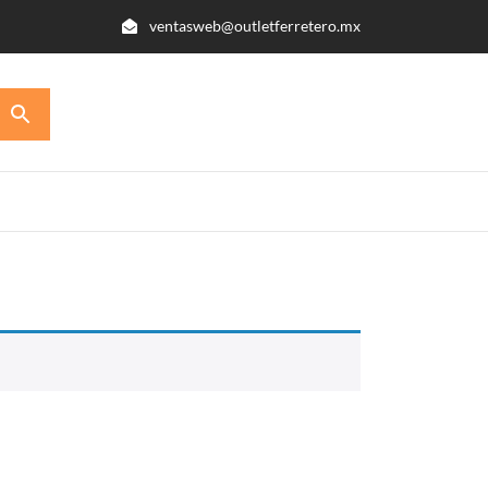
ventasweb@outletferretero.mx
INICIO
PRODUCTOS
CONTACTO
MI CUENTA