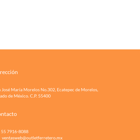
rección
a José María Morelos No.302, Ecatepec de Morelos,
tado de México. C.P. 55400
ntacto
55 7916-8088
ventasweb@outletferretero.mx