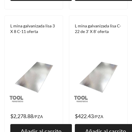
L mina galvanizada lisa 3
L mina galvanizada lisa C-
X 8 C-11 oferta
22 de 3′ X 8′ oferta
$2,278.88
$422.43
/PZA
/PZA
Añadir al carrito
Añadir al carrito