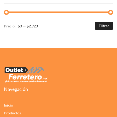
Filtrar
Precio:
$0
—
$2,920
Pr
Pr
m
m
Navegación
Inicio
Productos