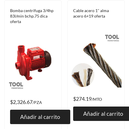
Bomba centrifuga 3/4hp
Cable acero 1″ alma
83l/min bchp.75 dica
acero 6×19 oferta
oferta
$274.19
/MTO
$2,326.67
/PZA
Añadir al carrito
Añadir al carrito