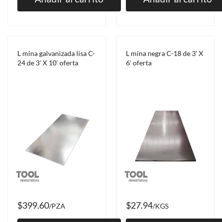
L mina galvanizada lisa C-
L mina negra C-18 de 3′ X
24 de 3′ X 10′ oferta
6′ oferta
$399.60
$27.94
/PZA
/KGS