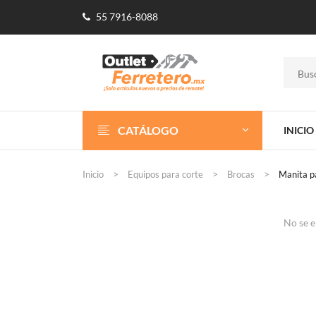
55 7916-8088
CATÁLOGO
INICIO
Inicio
Equipos para corte
Brocas
Manita p
No se e