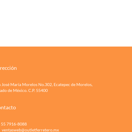
rección
a José María Morelos No.302, Ecatepec de Morelos,
tado de México. C.P. 55400
ntacto
55 7916-8088
ventasweb@outletferretero.mx