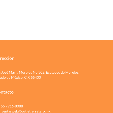
rección
a José María Morelos No.302, Ecatepec de Morelos,
tado de México. C.P. 55400
ntacto
55 7916-8088
ventasweb@outletferretero.mx