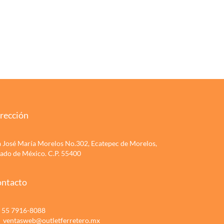
rección
a José María Morelos No.302, Ecatepec de Morelos,
tado de México. C.P. 55400
ntacto
55 7916-8088
ventasweb@outletferretero.mx