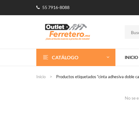
55 7916-8088
CATÁLOGO
INICIO
Inicio
Productos etiquetados “cinta adhesiva doble c
No se e