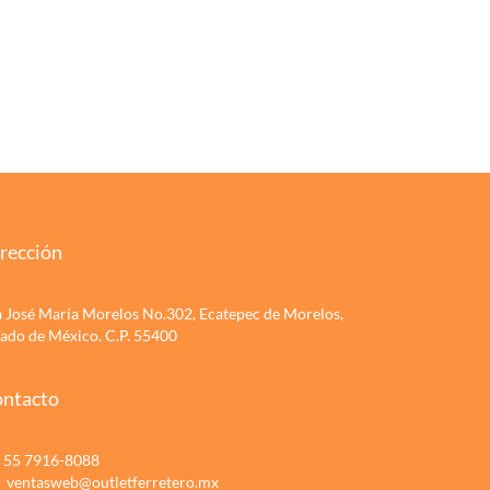
rección
a José María Morelos No.302, Ecatepec de Morelos,
tado de México. C.P. 55400
ntacto
55 7916-8088
ventasweb@outletferretero.mx