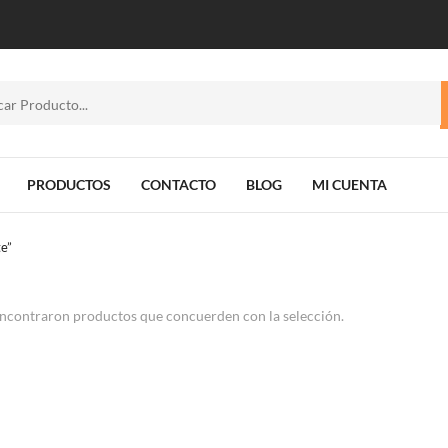
PRODUCTOS
CONTACTO
BLOG
MI CUENTA
e”
ncontraron productos que concuerden con la selección.