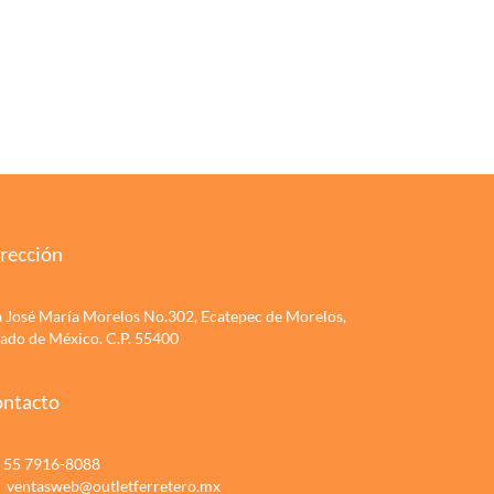
rección
a José María Morelos No.302, Ecatepec de Morelos,
tado de México. C.P. 55400
ntacto
55 7916-8088
ventasweb@outletferretero.mx