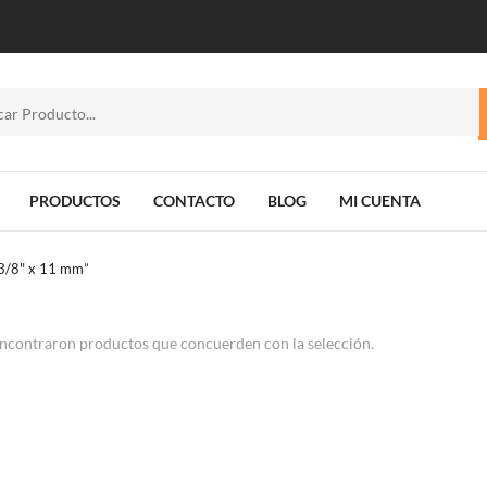
PRODUCTOS
CONTACTO
BLOG
MI CUENTA
.3/8" x 11 mm”
ncontraron productos que concuerden con la selección.