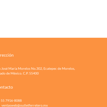
rección
a José María Morelos No.302, Ecatepec de Morelos,
tado de México. C.P. 55400
ntacto
55 7916-8088
ventasweb@outletferretero.mx