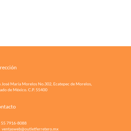
rección
a José María Morelos No.302, Ecatepec de Morelos,
tado de México. C.P. 55400
ntacto
55 7916-8088
ventasweb@outletferretero.mx