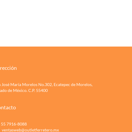
rección
a José María Morelos No.302, Ecatepec de Morelos,
tado de México. C.P. 55400
ntacto
55 7916-8088
ventasweb@outletferretero.mx