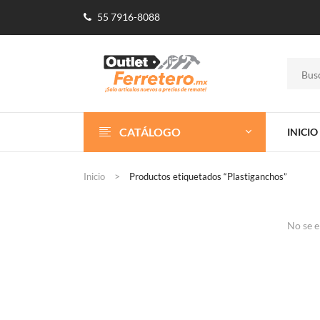
55 7916-8088
CATÁLOGO
INICIO
Inicio
Productos etiquetados “Plastiganchos”
No se e