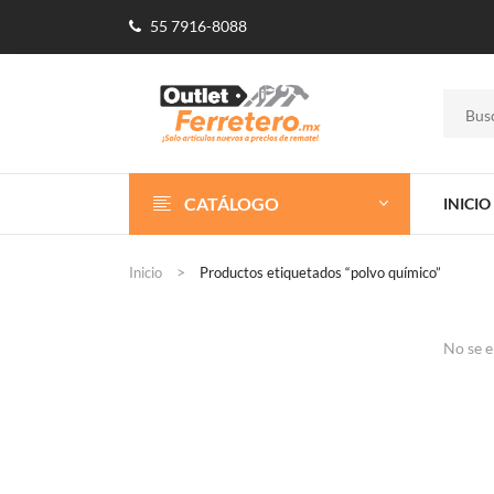
55 7916-8088
CATÁLOGO
INICIO
Inicio
Productos etiquetados “polvo químico”
No se e