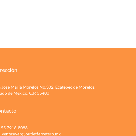
rección
a José María Morelos No.302, Ecatepec de Morelos,
tado de México. C.P. 55400
ntacto
55 7916-8088
ventasweb@outletferretero.mx