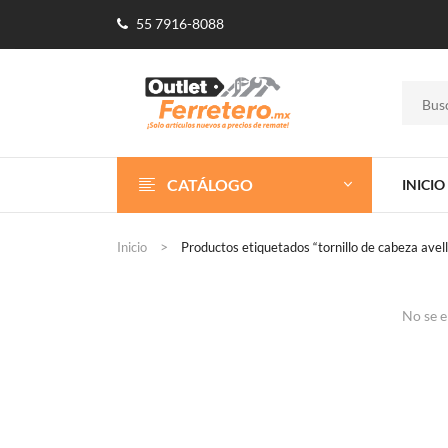
55 7916-8088
CATÁLOGO
INICIO
Inicio
Productos etiquetados “tornillo de cabeza avel
No se e