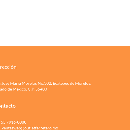
rección
a José María Morelos No.302, Ecatepec de Morelos,
tado de México. C.P. 55400
ntacto
55 7916-8088
ventasweb@outletferretero.mx