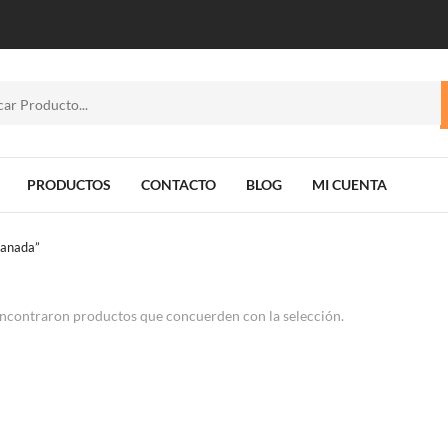
PRODUCTOS
CONTACTO
BLOG
MI CUENTA
lanada”
ncontraron productos que concuerden con la selección.