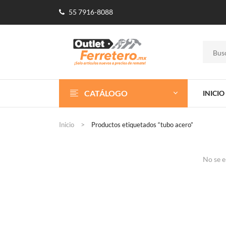
55 7916-8088
CATÁLOGO
INICIO
Inicio
Productos etiquetados “tubo acero”
No se e