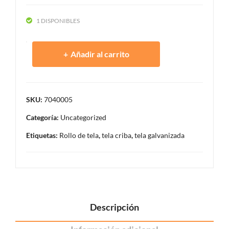
de
mm
3′ X
p/m
1 DISPONIBLES
6′
alla
ofer
cicl
Rollo
Añadir al carrito
ta
on
tela
ofer
criba
ta
3
SKU:
x
7040005
3
Categoría:
Uncategorized
de
Etiquetas:
Rollo de tela
,
tela criba
,
tela galvanizada
30
mt
oferta
cantidad
Descripción