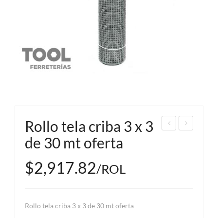
Rollo tela criba 3 x 3
min
bra
de 30 mt oferta
a
zad
$2,917.82
neg
era
/ROL
ra
dobl
C-
e
18
60
Rollo tela criba 3 x 3 de 30 mt oferta