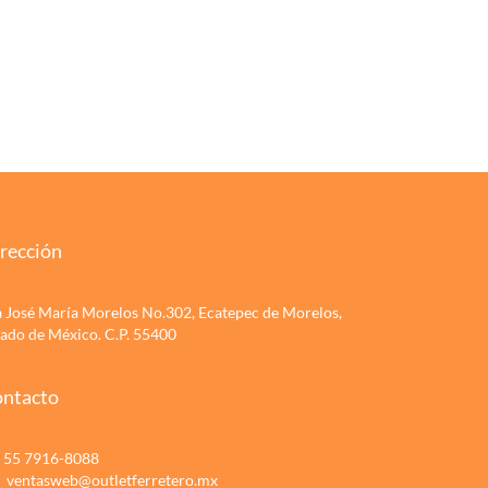
rección
a José María Morelos No.302, Ecatepec de Morelos,
tado de México. C.P. 55400
ntacto
55 7916-8088
ventasweb@outletferretero.mx