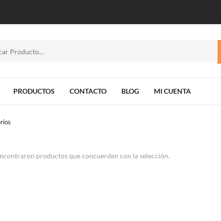
PRODUCTOS
CONTACTO
BLOG
MI CUENTA
rios
ncontraron productos que concuerden con la selección.