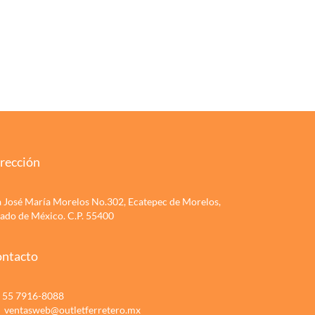
rección
a José María Morelos No.302, Ecatepec de Morelos,
tado de México. C.P. 55400
ntacto
55 7916-8088
ventasweb@outletferretero.mx