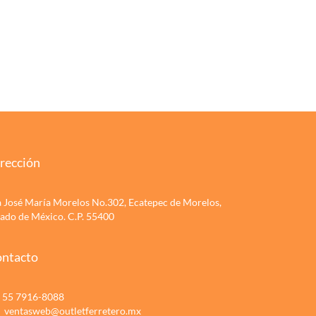
rección
a José María Morelos No.302, Ecatepec de Morelos,
tado de México. C.P. 55400
ntacto
55 7916-8088
ventasweb@outletferretero.mx