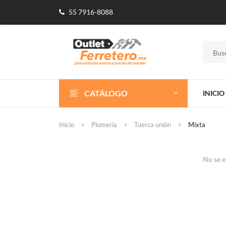
55 7916-8088
CATÁLOGO
INICIO
Inicio
Plomería
Tuerca unión
Mixta
No se e