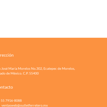
rección
a José María Morelos No.302, Ecatepec de Morelos,
tado de México. C.P. 55400
ntacto
55 7916-8088
ventasweb@outletferretero.mx